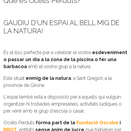
Què és Ocells Perduts?
GAUDIU D'UN ESPAI AL BELL MIG DE
LA NATURA!
És el lloc perfecte per a celebrar el vostre
esdeveniment
o passar un dia a la zona de la piscina o fer una
barbacoa
amb el vostre grup a la natura.
Està situat
enmig de la natura
, a Sant Gregori, a la
província de Girona.
L'espai també està a disposició per a aquells qui vulguin
organitzar-hi trobades empresarials, activitats lúdiques o
per venir amb el grup d'escola o casal.
Ocells Perduts
forma part de la
Fundació Oscobe
i
BROT,
entitats
sense ànim de lucre
que treballen per