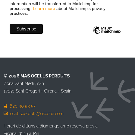
information will be transferred to Mailchimp for
processing.
Learn more
about Mailchimp's privacy
practices.
© 2026
MAS OCELLS PERDUTS
Zona Sant Medir, s/n
17150
Sant Gregori
-
Girona
-
Spain
620 30 93 57
ocellsperduts@oscobe.com
Horari de dilluns a diumenge amb reserva prèvia:
Piscina: d'11h a 19h