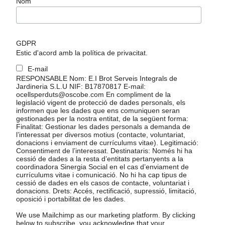
Nom
GDPR
Estic d'acord amb la política de privacitat.
E-mail
RESPONSABLE Nom: E.I Brot Serveis Integrals de
Jardineria S.L.U NIF: B17870817 E-mail:
ocellsperduts@oscobe.com En compliment de la
legislació vigent de protecció de dades personals, els
informen que les dades que ens comuniquen seran
gestionades per la nostra entitat, de la següent forma:
Finalitat: Gestionar les dades personals a demanda de
l’interessat per diversos motius (contacte, voluntariat,
donacions i enviament de currículums vitae). Legitimació:
Consentiment de l’interessat. Destinataris: Només hi ha
cessió de dades a la resta d’entitats pertanyents a la
coordinadora Sinergia Social en el cas d’enviament de
currículums vitae i comunicació. No hi ha cap tipus de
cessió de dades en els casos de contacte, voluntariat i
donacions. Drets: Accés, rectificació, supressió, limitació,
oposició i portabilitat de les dades.
We use Mailchimp as our marketing platform. By clicking
below to subscribe, you acknowledge that your